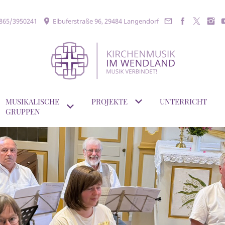
865/3950241
Elbuferstraße 96, 29484 Langendorf
MUSIKALISCHE
PROJEKTE
UNTERRICHT
GRUPPEN