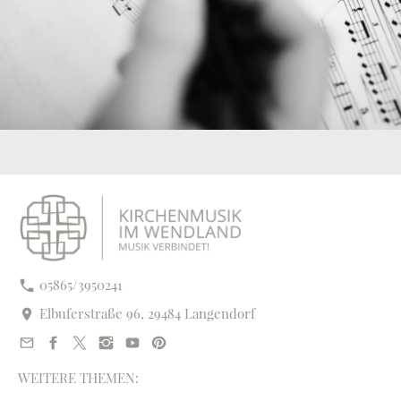
05865/3950241
Elbuferstraße 96, 29484 Langendorf
WEITERE THEMEN: