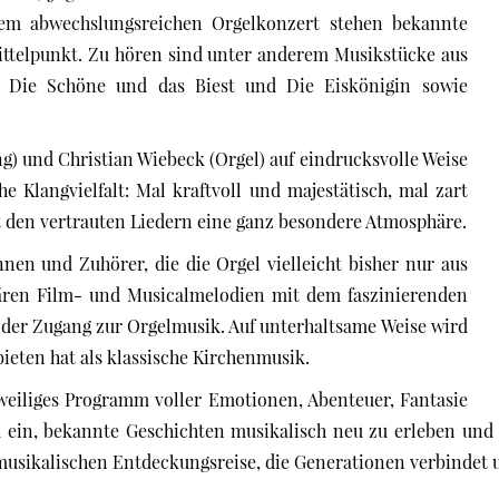
sem abwechslungsreichen Orgelkonzert stehen bekannte
ttelpunkt. Zu hören sind unter anderem Musikstücke aus
 Die Schöne und das Biest und Die Eiskönigin sowie
 und Christian Wiebeck (Orgel) auf eindrucksvolle Weise
e Klangvielfalt: Mal kraftvoll und majestätisch, mal zart
ht den vertrauten Liedern eine ganz besondere Atmosphäre.
nen und Zuhörer, die die Orgel vielleicht bisher nur aus
ären Film- und Musicalmelodien mit dem faszinierenden
nder Zugang zur Orgelmusik. Auf unterhaltsame Weise wird
bieten hat als klassische Kirchenmusik.
weiliges Programm voller Emotionen, Abenteuer, Fantasie
 ein, bekannte Geschichten musikalisch neu zu erleben und 
musikalischen Entdeckungsreise, die Generationen verbindet 